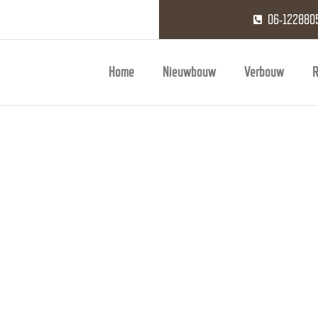
06-122880
Home
Nieuwbouw
Verbouw
R